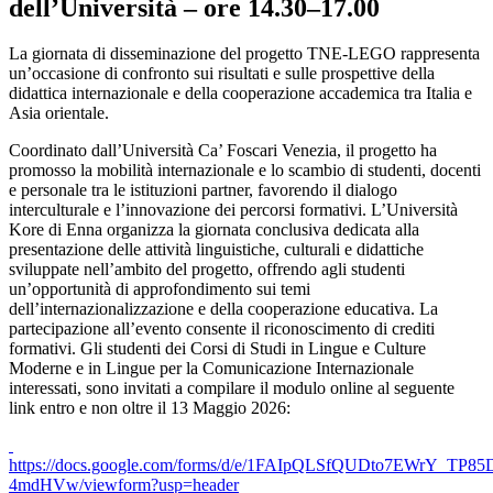
dell’Università – ore 14.30–17.00
La giornata di disseminazione del progetto TNE-LEGO rappresenta
un’occasione di confronto sui risultati e sulle prospettive della
didattica internazionale e della cooperazione accademica tra Italia e
Asia orientale.
Coordinato dall’Università Ca’ Foscari Venezia, il progetto ha
promosso la mobilità internazionale e lo scambio di studenti, docenti
e personale tra le istituzioni partner, favorendo il dialogo
interculturale e l’innovazione dei percorsi formativi. L’Università
Kore di Enna organizza la giornata conclusiva dedicata alla
presentazione delle attività linguistiche, culturali e didattiche
sviluppate nell’ambito del progetto, offrendo agli studenti
un’opportunità di approfondimento sui temi
dell’internazionalizzazione e della cooperazione educativa. La
partecipazione all’evento consente il riconoscimento di crediti
formativi. Gli studenti dei Corsi di Studi in Lingue e Culture
Moderne e in Lingue per la Comunicazione Internazionale
interessati, sono invitati a compilare il modulo online al seguente
link entro e non oltre il 13 Maggio 2026:
https://docs.google.com/forms/d/e/1FAIpQLSfQUDto7EWrY_TP
4mdHVw/viewform?usp=header