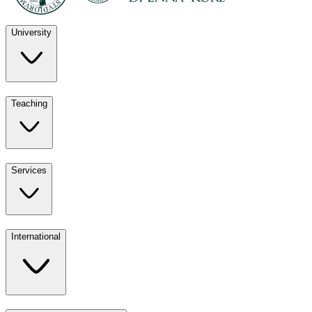
University
Discover
Teaching
University
UKE
Services
Teaching
All ours
International
Services