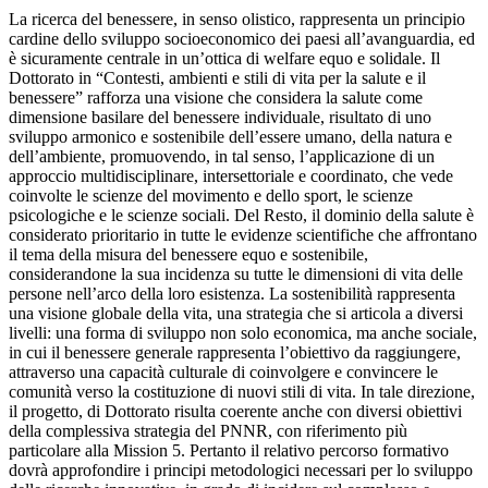
La ricerca del benessere, in senso olistico, rappresenta un principio
cardine dello sviluppo socioeconomico dei paesi all’avanguardia, ed
è sicuramente centrale in un’ottica di welfare equo e solidale. Il
Dottorato in “Contesti, ambienti e stili di vita per la salute e il
benessere” rafforza una visione che considera la salute come
dimensione basilare del benessere individuale, risultato di uno
sviluppo armonico e sostenibile dell’essere umano, della natura e
dell’ambiente, promuovendo, in tal senso, l’applicazione di un
approccio multidisciplinare, intersettoriale e coordinato, che vede
coinvolte le scienze del movimento e dello sport, le scienze
psicologiche e le scienze sociali. Del Resto, il dominio della salute è
considerato prioritario in tutte le evidenze scientifiche che affrontano
il tema della misura del benessere equo e sostenibile,
considerandone la sua incidenza su tutte le dimensioni di vita delle
persone nell’arco della loro esistenza. La sostenibilità rappresenta
una visione globale della vita, una strategia che si articola a diversi
livelli: una forma di sviluppo non solo economica, ma anche sociale,
in cui il benessere generale rappresenta l’obiettivo da raggiungere,
attraverso una capacità culturale di coinvolgere e convincere le
comunità verso la costituzione di nuovi stili di vita. In tale direzione,
il progetto, di Dottorato risulta coerente anche con diversi obiettivi
della complessiva strategia del PNNR, con riferimento più
particolare alla Mission 5. Pertanto il relativo percorso formativo
dovrà approfondire i principi metodologici necessari per lo sviluppo