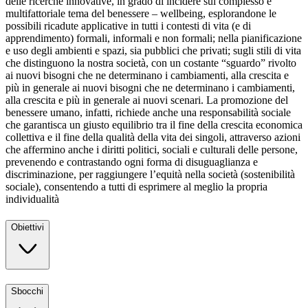
delle ricerche innovative, in grado di incidere sul complesso e
multifattoriale tema del benessere – wellbeing, esplorandone le
possibili ricadute applicative in tutti i contesti di vita (e di
apprendimento) formali, informali e non formali; nella pianificazione
e uso degli ambienti e spazi, sia pubblici che privati; sugli stili di vita
che distinguono la nostra società, con un costante “sguardo” rivolto
ai nuovi bisogni che ne determinano i cambiamenti, alla crescita e
più in generale ai nuovi bisogni che ne determinano i cambiamenti,
alla crescita e più in generale ai nuovi scenari. La promozione del
benessere umano, infatti, richiede anche una responsabilità sociale
che garantisca un giusto equilibrio tra il fine della crescita economica
collettiva e il fine della qualità della vita dei singoli, attraverso azioni
che affermino anche i diritti politici, sociali e culturali delle persone,
prevenendo e contrastando ogni forma di disuguaglianza e
discriminazione, per raggiungere l’equità nella società (sostenibilità
sociale), consentendo a tutti di esprimere al meglio la propria
individualità
Obiettivi
Sbocchi