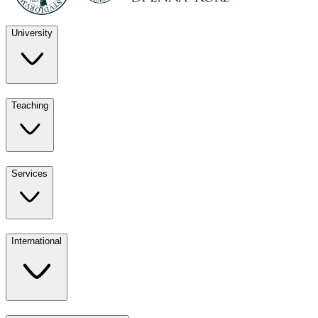
University
Discover
Teaching
University
UKE
Services
Teaching
All ours
International
Services