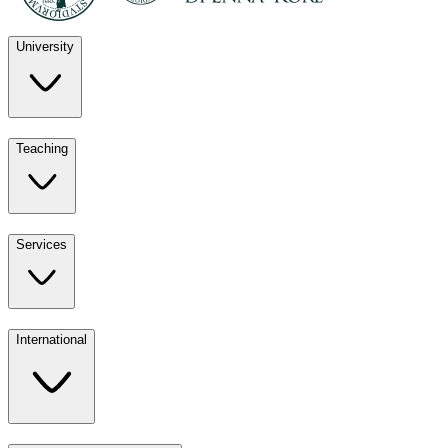
University
Discover
Teaching
University
UKE
Services
Teaching
All ours
International
Services