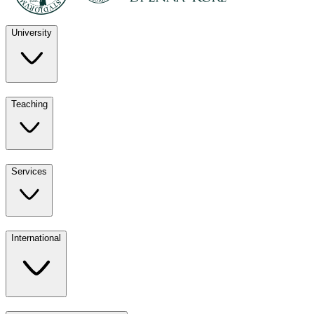
University
Discover
Teaching
University
UKE
Services
Teaching
All ours
International
Services