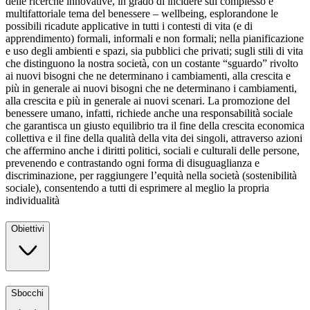
delle ricerche innovative, in grado di incidere sul complesso e
multifattoriale tema del benessere – wellbeing, esplorandone le
possibili ricadute applicative in tutti i contesti di vita (e di
apprendimento) formali, informali e non formali; nella pianificazione
e uso degli ambienti e spazi, sia pubblici che privati; sugli stili di vita
che distinguono la nostra società, con un costante “sguardo” rivolto
ai nuovi bisogni che ne determinano i cambiamenti, alla crescita e
più in generale ai nuovi bisogni che ne determinano i cambiamenti,
alla crescita e più in generale ai nuovi scenari. La promozione del
benessere umano, infatti, richiede anche una responsabilità sociale
che garantisca un giusto equilibrio tra il fine della crescita economica
collettiva e il fine della qualità della vita dei singoli, attraverso azioni
che affermino anche i diritti politici, sociali e culturali delle persone,
prevenendo e contrastando ogni forma di disuguaglianza e
discriminazione, per raggiungere l’equità nella società (sostenibilità
sociale), consentendo a tutti di esprimere al meglio la propria
individualità
Obiettivi
Sbocchi