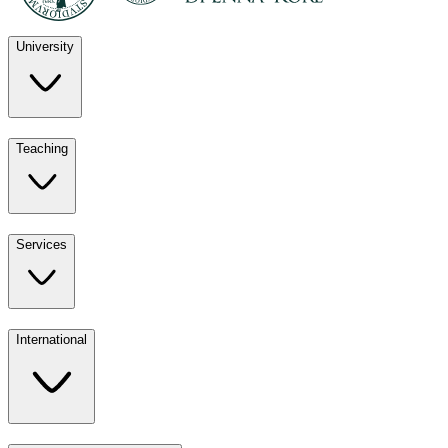
University
Discover
Teaching
University
UKE
Services
Teaching
All ours
International
Services