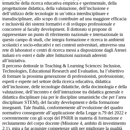
tematiche della ricerca educativa empirica e sperimentale, della
progettazione didattica, della valutazione, dell’inclusione e
dell’utilizzo delle tecnologie in un’ottica interdisciplinare e
transdisciplinare, allo scopo di contribuire ad una maggiore efficacia
e inclusività dei sistemi formativi e di sviluppo professionale e
concorrere al faculty development. Il dottorato si propone di
rappresentare un punto di riferimento nazionale e internazionale in
questo campo di studi, che integra formazione e ricerca in ambienti
scolastici e socio-educativi e nei contesti universitari, attraverso una
rete di laboratori e centri di ricerca messi a disposizione dagli Atenei
italiani e/o esteri e dalle altre Istituzioni nazionali aderenti
all’iniziativa.
Il percorso dottorale in Teaching & Learning Sciences: Inclusion,
Technologies, Educational Research and Evaluation, ha l’obiettivo
di formare la prossima generazione di professionisti, professioniste,
esperti e esperte nel settore della ricerca educativa, didattica
dell’inclusione, delle tecnologie didattiche, della docimologia e della
valutazione, dell’incontro e dell’interazione tra didattica generale e
didattica disciplinare (sia per le discipline umanistiche che per l’area
disciplinare STEM), del faculty development e della formazione
insegnanti. Tale finalità, conformemente all’evoluzione del quadro
normativo conseguente all’applicazione della Legge n.79 del 2022 e
coerentemente con gli scopi del PNRR in materia di formazione e
reclutamento del corpo docente (Missione 4, ambito di investimento
2.1), mira a far acquisire competenze utili per migliorare la qualità