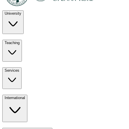
University
Discover
Teaching
University
UKE
Services
Teaching
All ours
International
Services