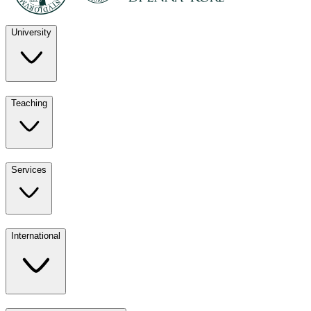
University
Discover
Teaching
University
UKE
Services
Teaching
All ours
International
Services