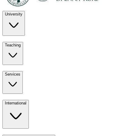
University
Discover
Teaching
University
UKE
Services
Teaching
All ours
International
Services