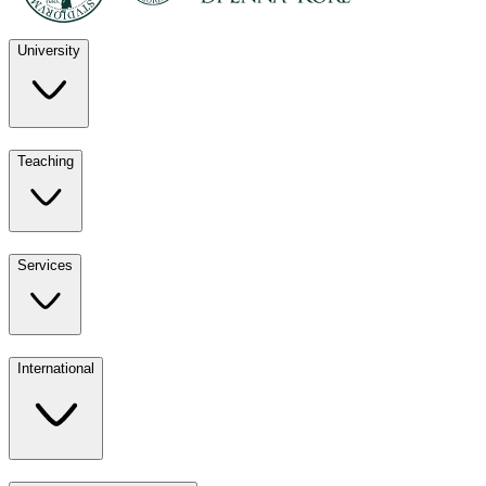
University
Discover
Teaching
University
UKE
Services
Teaching
All ours
International
Services