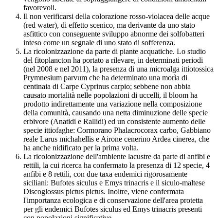
favorevoli.
Il non verificarsi della colorazione rosso-violacea delle acque
(red water), di effetto scenico, ma derivante da uno stato
asfittico con conseguente sviluppo abnorme dei solfobatteri
inteso come un segnale di uno stato di sofferenza.
La ricolonizzazione da parte di piante acquatiche. Lo studio
del fitoplancton ha portato a rilevare, in determinati periodi
(nel 2008 e nel 2011), la presenza di una microalga ittiotossica
Prymnesium parvum che ha determinato una morìa di
centinaia di Carpe Cyprinus carpio; sebbene non abbia
causato mortalità nelle popolazioni di uccelli, il bloom ha
prodotto indirettamente una variazione nella composizione
della comunità, causando una netta diminuzione delle specie
erbivore (Anatidi e Rallidi) ed un consistente aumento delle
specie ittiofaghe: Cormorano Phalacrocorax carbo, Gabbiano
reale Larus michahellis e Airone cenerino Ardea cinerea, che
ha anche nidificato per la prima volta.
La ricolonizzazione dell'ambiente lacustre da parte di anfibi e
rettili, la cui ricerca ha confermato la presenza di 12 specie, 4
anfibi e 8 rettili, con due taxa endemici rigorosamente
siciliani: Bufotes siculus e Emys trinacris e il siculo-maltese
Discoglossus pictus pictus. Inoltre, viene confermata
l'importanza ecologica e di conservazione dell'area protetta
per gli endemici Bufotes siculus ed Emys trinacris presenti
con popolazioni significative.