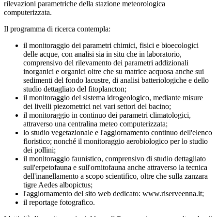
rilevazioni parametriche della stazione meteorologica
computerizzata.
Il programma di ricerca contempla:
il monitoraggio dei parametri chimici, fisici e bioecologici
delle acque, con analisi sia in situ che in laboratorio,
comprensivo del rilevamento dei parametri addizionali
inorganici e organici oltre che su matrice acquosa anche sui
sedimenti del fondo lacustre, di analisi batteriologiche e dello
studio dettagliato del fitoplancton;
il monitoraggio del sistema idrogeologico, mediante misure
dei livelli piezometrici nei vari settori del bacino;
il monitoraggio in continuo dei parametri climatologici,
attraverso una centralina meteo computerizzata;
lo studio vegetazionale e l'aggiornamento continuo dell'elenco
floristico; nonché il monitoraggio aerobiologico per lo studio
dei pollini;
il monitoraggio faunistico, comprensivo di studio dettagliato
sull'erpetofauna e sull'ornitofauna anche attraverso la tecnica
dell'inanellamento a scopo scientifico, oltre che sulla zanzara
tigre Aedes albopictus;
l'aggiornamento del sito web dedicato: www.riserveenna.it;
il reportage fotografico.