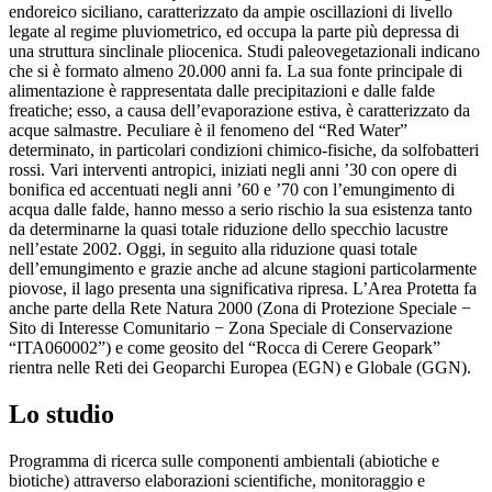
endoreico siciliano, caratterizzato da ampie oscillazioni di livello
legate al regime pluviometrico, ed occupa la parte più depressa di
una struttura sinclinale pliocenica. Studi paleovegetazionali indicano
che si è formato almeno 20.000 anni fa. La sua fonte principale di
alimentazione è rappresentata dalle precipitazioni e dalle falde
freatiche; esso, a causa dell’evaporazione estiva, è caratterizzato da
acque salmastre. Peculiare è il fenomeno del “Red Water”
determinato, in particolari condizioni chimico-fisiche, da solfobatteri
rossi. Vari interventi antropici, iniziati negli anni ’30 con opere di
bonifica ed accentuati negli anni ’60 e ’70 con l’emungimento di
acqua dalle falde, hanno messo a serio rischio la sua esistenza tanto
da determinarne la quasi totale riduzione dello specchio lacustre
nell’estate 2002. Oggi, in seguito alla riduzione quasi totale
dell’emungimento e grazie anche ad alcune stagioni particolarmente
piovose, il lago presenta una significativa ripresa. L’Area Protetta fa
anche parte della Rete Natura 2000 (Zona di Protezione Speciale −
Sito di Interesse Comunitario − Zona Speciale di Conservazione
“ITA060002”) e come geosito del “Rocca di Cerere Geopark”
rientra nelle Reti dei Geoparchi Europea (EGN) e Globale (GGN).
Lo studio
Programma di ricerca sulle componenti ambientali (abiotiche e
biotiche) attraverso elaborazioni scientifiche, monitoraggio e