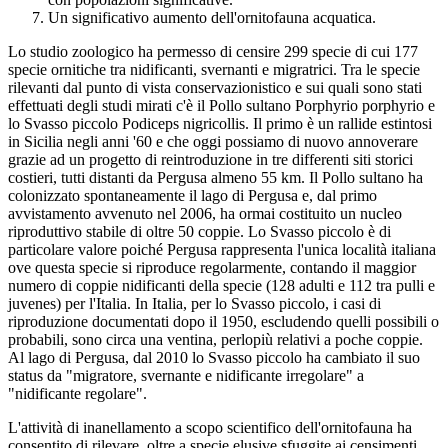
Un significativo aumento dell'ornitofauna acquatica.
Lo studio zoologico ha permesso di censire 299 specie di cui 177
specie ornitiche tra nidificanti, svernanti e migratrici. Tra le specie
rilevanti dal punto di vista conservazionistico e sui quali sono stati
effettuati degli studi mirati c'è il Pollo sultano Porphyrio porphyrio e
lo Svasso piccolo Podiceps nigricollis. Il primo è un rallide estintosi
in Sicilia negli anni '60 e che oggi possiamo di nuovo annoverare
grazie ad un progetto di reintroduzione in tre differenti siti storici
costieri, tutti distanti da Pergusa almeno 55 km. Il Pollo sultano ha
colonizzato spontaneamente il lago di Pergusa e, dal primo
avvistamento avvenuto nel 2006, ha ormai costituito un nucleo
riproduttivo stabile di oltre 50 coppie. Lo Svasso piccolo è di
particolare valore poiché Pergusa rappresenta l'unica località italiana
ove questa specie si riproduce regolarmente, contando il maggior
numero di coppie nidificanti della specie (128 adulti e 112 tra pulli e
juvenes) per l'Italia. In Italia, per lo Svasso piccolo, i casi di
riproduzione documentati dopo il 1950, escludendo quelli possibili o
probabili, sono circa una ventina, perlopiù relativi a poche coppie.
Al lago di Pergusa, dal 2010 lo Svasso piccolo ha cambiato il suo
status da "migratore, svernante e nidificante irregolare" a
"nidificante regolare".
L'attività di inanellamento a scopo scientifico dell'ornitofauna ha
consentito di rilevare, oltre a specie elusive sfuggite ai censimenti