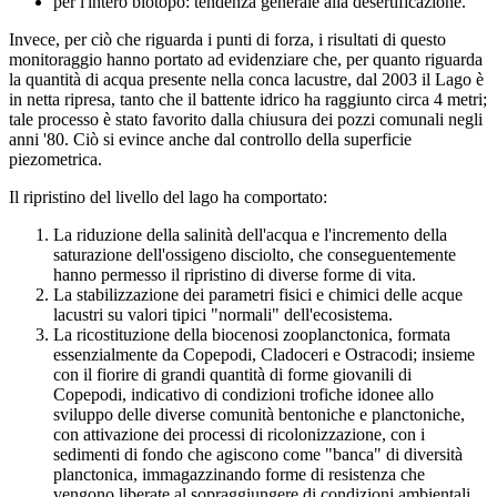
per l'intero biotopo: tendenza generale alla desertificazione.
Invece, per ciò che riguarda i punti di forza, i risultati di questo
monitoraggio hanno portato ad evidenziare che, per quanto riguarda
la quantità di acqua presente nella conca lacustre, dal 2003 il Lago è
in netta ripresa, tanto che il battente idrico ha raggiunto circa 4 metri;
tale processo è stato favorito dalla chiusura dei pozzi comunali negli
anni '80. Ciò si evince anche dal controllo della superficie
piezometrica.
Il ripristino del livello del lago ha comportato:
La riduzione della salinità dell'acqua e l'incremento della
saturazione dell'ossigeno disciolto, che conseguentemente
hanno permesso il ripristino di diverse forme di vita.
La stabilizzazione dei parametri fisici e chimici delle acque
lacustri su valori tipici "normali" dell'ecosistema.
La ricostituzione della biocenosi zooplanctonica, formata
essenzialmente da Copepodi, Cladoceri e Ostracodi; insieme
con il fiorire di grandi quantità di forme giovanili di
Copepodi, indicativo di condizioni trofiche idonee allo
sviluppo delle diverse comunità bentoniche e planctoniche,
con attivazione dei processi di ricolonizzazione, con i
sedimenti di fondo che agiscono come "banca" di diversità
planctonica, immagazzinando forme di resistenza che
vengono liberate al sopraggiungere di condizioni ambientali