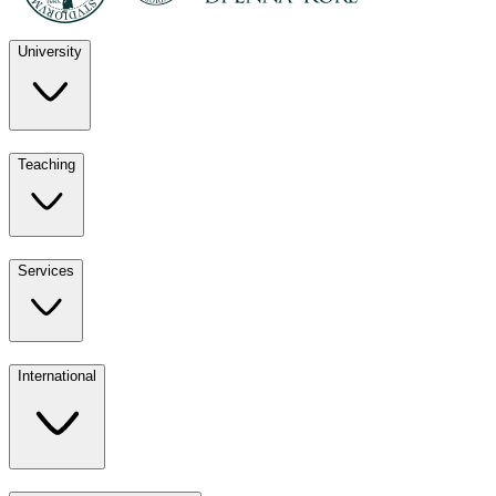
University
Discover
Teaching
University
UKE
Services
Teaching
All ours
International
Services