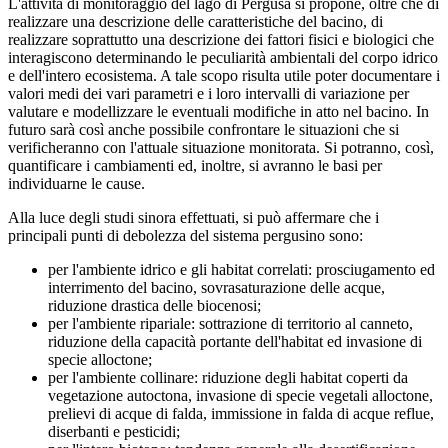
L'attività di monitoraggio del lago di Pergusa si propone, oltre che di
realizzare una descrizione delle caratteristiche del bacino, di
realizzare soprattutto una descrizione dei fattori fisici e biologici che
interagiscono determinando le peculiarità ambientali del corpo idrico
e dell'intero ecosistema. A tale scopo risulta utile poter documentare i
valori medi dei vari parametri e i loro intervalli di variazione per
valutare e modellizzare le eventuali modifiche in atto nel bacino. In
futuro sarà così anche possibile confrontare le situazioni che si
verificheranno con l'attuale situazione monitorata. Si potranno, così,
quantificare i cambiamenti ed, inoltre, si avranno le basi per
individuarne le cause.
Alla luce degli studi sinora effettuati, si può affermare che i
principali punti di debolezza del sistema pergusino sono:
per l'ambiente idrico e gli habitat correlati: prosciugamento ed
interrimento del bacino, sovrasaturazione delle acque,
riduzione drastica delle biocenosi;
per l'ambiente ripariale: sottrazione di territorio al canneto,
riduzione della capacità portante dell'habitat ed invasione di
specie alloctone;
per l'ambiente collinare: riduzione degli habitat coperti da
vegetazione autoctona, invasione di specie vegetali alloctone,
prelievi di acque di falda, immissione in falda di acque reflue,
diserbanti e pesticidi;