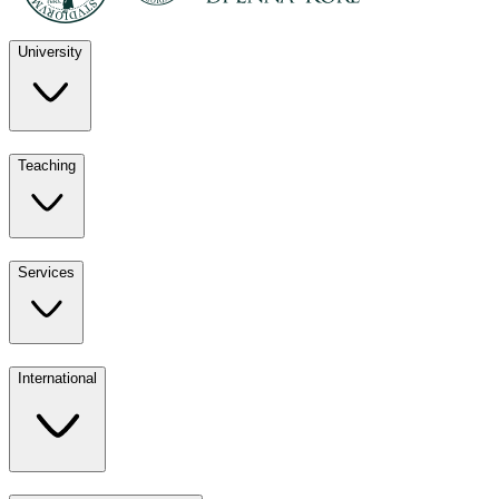
University
Discover
Teaching
University
UKE
Services
Teaching
All ours
International
Services