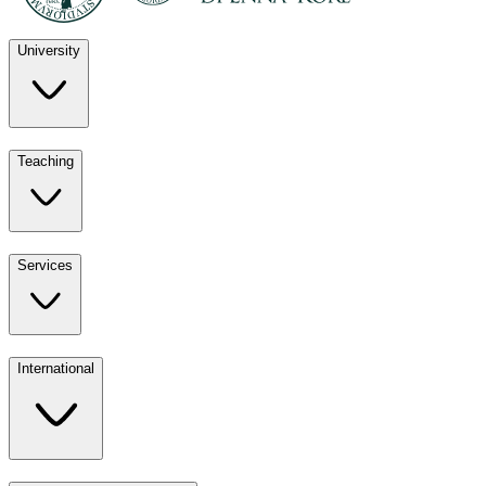
University
Discover
Teaching
University
UKE
Services
Teaching
All ours
International
Services