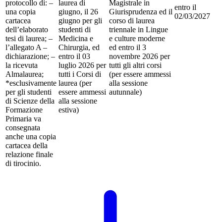
protocollo di: –
laurea di
Magistrale in
entro il
una copia
giugno, il 26
Giurisprudenza ed il
02/03/2027
cartacea
giugno per gli
corso di laurea
dell’elaborato
studenti di
triennale in Lingue
tesi di laurea; –
Medicina e
e culture moderne
l’allegato A –
Chirurgia, ed
ed entro il 3
dichiarazione; –
entro il 03
novembre 2026 per
la ricevuta
luglio 2026 per
tutti gli altri corsi
Almalaurea;
tutti i Corsi di
(per essere ammessi
*esclusivamente
laurea (per
alla sessione
per gli studenti
essere ammessi
autunnale)
di Scienze della
alla sessione
Formazione
estiva)
Primaria va
consegnata
anche una copia
cartacea della
relazione finale
di tirocinio.