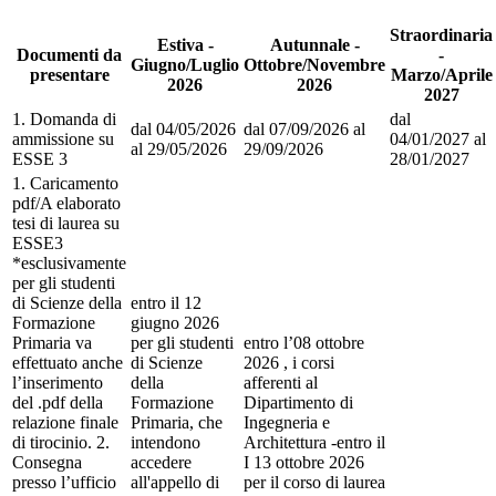
Straordinaria
Estiva -
Autunnale -
Documenti da
-
Giugno/Luglio
Ottobre/Novembre
presentare
Marzo/Aprile
2026
2026
2027
1. Domanda di
dal
dal 04/05/2026
dal 07/09/2026 al
ammissione su
04/01/2027 al
al 29/05/2026
29/09/2026
ESSE 3
28/01/2027
1. Caricamento
pdf/A elaborato
tesi di laurea su
ESSE3
*esclusivamente
per gli studenti
di Scienze della
entro il 12
Formazione
giugno 2026
Primaria va
per gli studenti
entro l’08 ottobre
effettuato anche
di Scienze
2026 , i corsi
l’inserimento
della
afferenti al
del .pdf della
Formazione
Dipartimento di
relazione finale
Primaria, che
Ingegneria e
di tirocinio. 2.
intendono
Architettura -entro il
Consegna
accedere
I 13 ottobre 2026
presso l’ufficio
all'appello di
per il corso di laurea