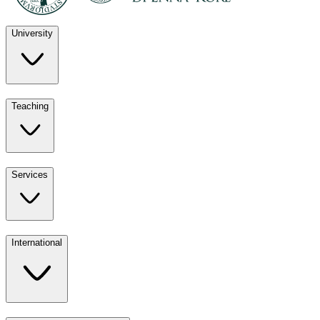
University
Discover
Teaching
University
UKE
Services
Teaching
All ours
International
Services