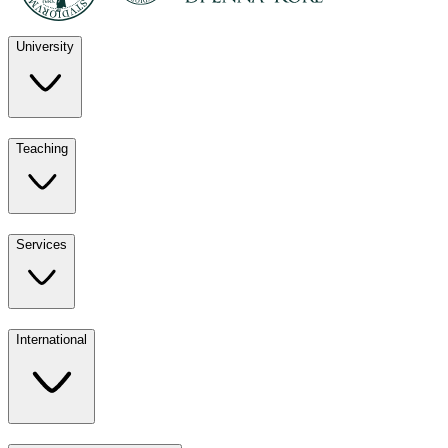
University
Discover
Teaching
University
UKE
Services
Teaching
All ours
International
Services