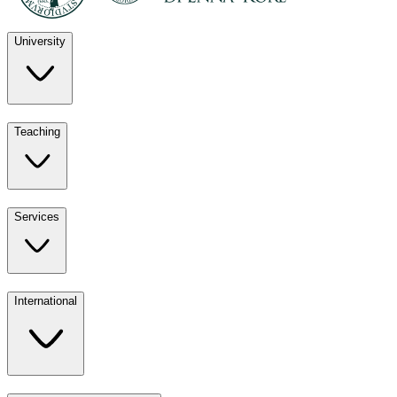
University
Discover
Teaching
University
UKE
Services
Teaching
All ours
International
Services