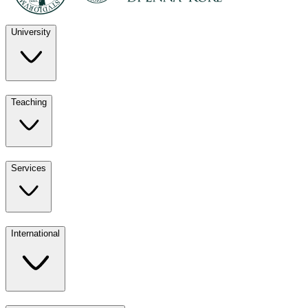
University
Discover
Teaching
University
UKE
Services
Teaching
All ours
International
Services