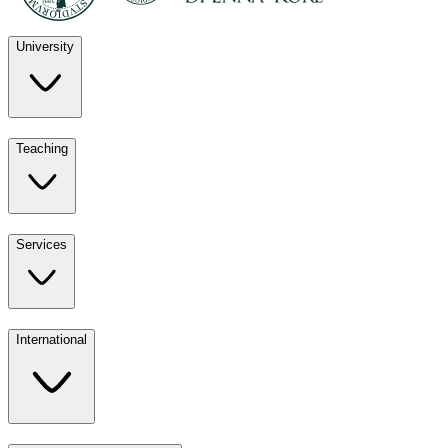
University
Discover
Teaching
University
UKE
Services
Teaching
All ours
International
Services