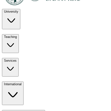
University
Discover
Teaching
University
UKE
Services
Teaching
All ours
International
Services