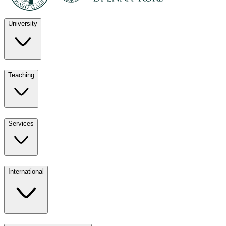
University
Discover
Teaching
University
UKE
Services
Teaching
All ours
International
Services