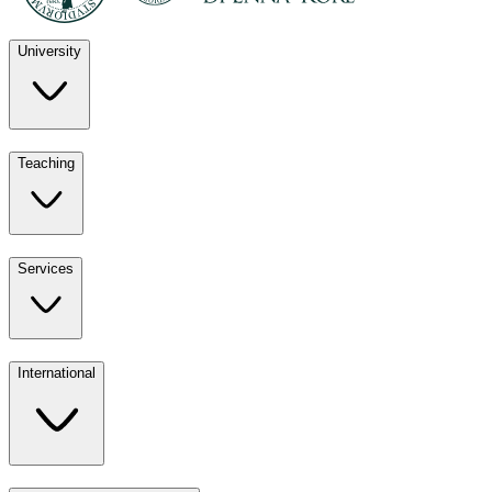
University
Discover
Teaching
University
UKE
Services
Teaching
All ours
International
Services