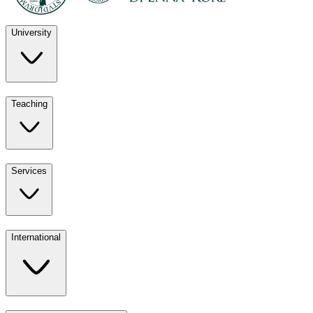
University
Discover
Teaching
University
UKE
Services
Teaching
All ours
International
Services