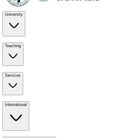
University
Discover
Teaching
University
UKE
Services
Teaching
All ours
International
Services