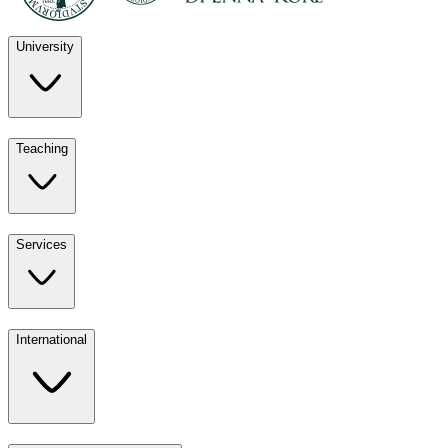
University
Discover
Teaching
University
UKE
Services
Teaching
All ours
International
Services