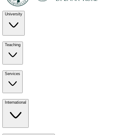
University
Discover
Teaching
University
UKE
Services
Teaching
All ours
International
Services