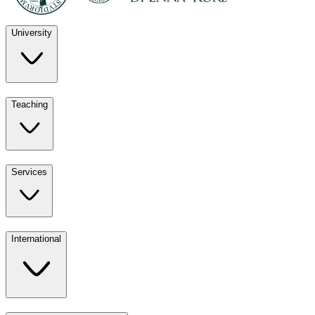
University
Discover
Teaching
University
UKE
Services
Teaching
All ours
International
Services