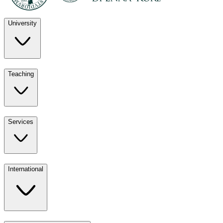
University
Discover
Teaching
University
UKE
Services
Teaching
All ours
International
Services