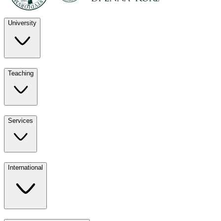
University
Discover
Teaching
University
UKE
Services
Teaching
All ours
International
Services